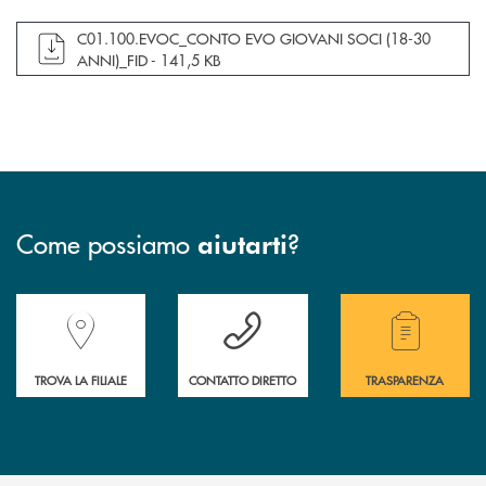
apre documento in una nuova finestra
C01.100.EVOC_CONTO EVO GIOVANI SOCI (18-30
ANNI)_FID -
141,5 KB
Come possiamo
?
aiutarti
Accedi all' elenco completo delle filiali della Banca.
Hai bisogno di assistenza immediata? Contatta
Hai bisogno di alcuni
TROVA LA FILIALE
CONTATTO DIRETTO
TRASPARENZA