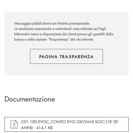
Messaggio pubblicitario con finalità promozionale.
Le condizioni economiche e contrattuali sono indicate nei Fogli
Informativi messi a disposizione dei clienti presso gli sportelli della
banca e nella sezione “Trasparenza” del sito internet.
PAGINA TRASPARENZA
Documentazione
apre documento in una nuova finestra
C01.100.EVOC_CONTO EVO GIOVANI SOCI (18-30
ANNI) -
414,1 KB