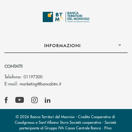
INFORMAZIONI
CONTATTI
Telefono:
01197300
(si apre l’app di posta elettronica)
E-mail:
marketing@bancabtm.it
© 2026 Banca Territori del Monviso - Credito Cooperativo di
Casalgrasso e Sant'Albano Stura Società cooperativa - Società
partecipante al Gruppo IVA Cassa Centrale Banca · P.Iva