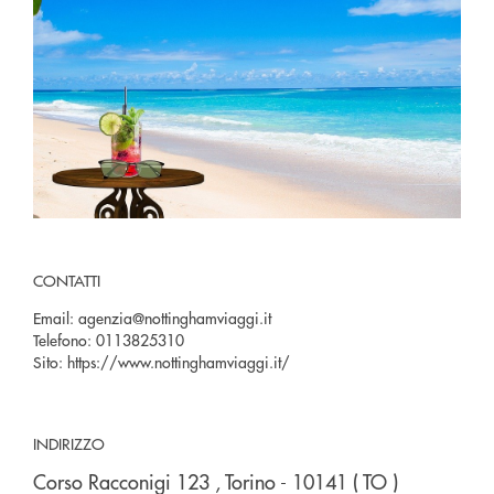
CONTATTI
Email:
agenzia@nottinghamviaggi.it
Telefono:
0113825310
Sito:
https://www.nottinghamviaggi.it/
INDIRIZZO
Corso Racconigi 123
, Torino
- 10141
( TO )