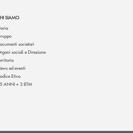
HI SIAMO
toria
ruppo
ocumenti societari
rgani sociali e Direzione
erritorio
ews ed eventi
odice Etico
5 ANNI + 3 BTM