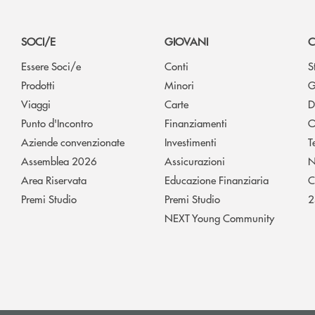
SOCI/E
GIOVANI
C
Essere Soci/e
Conti
S
Prodotti
Minori
G
Viaggi
Carte
D
Punto d'Incontro
Finanziamenti
O
Aziende convenzionate
Investimenti
T
Assemblea 2026
Assicurazioni
N
Area Riservata
Educazione Finanziaria
C
Premi Studio
Premi Studio
2
NEXT Young Community