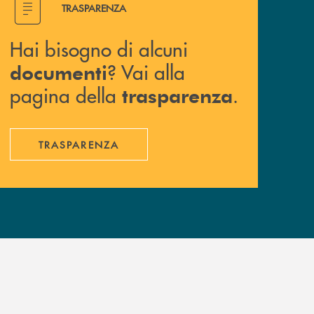
TRASPARENZA
Hai bisogno di alcuni
? Vai alla
documenti
pagina della
.
trasparenza
TRASPARENZA