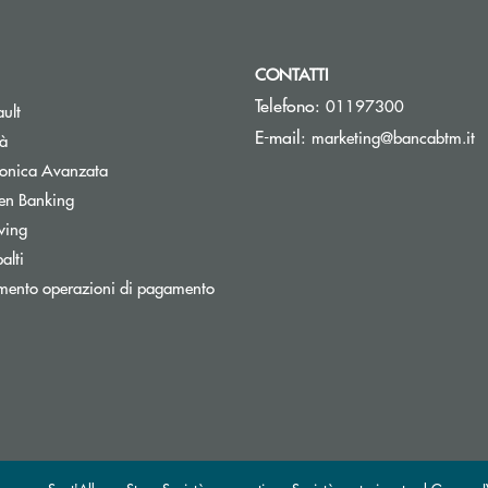
CONTATTI
Telefono:
01197300
Apre una nuova finestra
ult
(s
E-mail:
marketing@bancabtm.it
tà
Apre una nuova finestra
tronica Avanzata
Apre una nuova finestra
en Banking
Apre una nuova finestra
wing
Apre una nuova finestra
alti
mento operazioni di pagamento