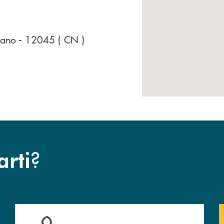
sano
- 12045
( CN )
?
arti
anca.
Hai bisogno di assistenza immediata? Contattaci !