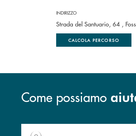
INDIRIZZO
Strada del Santuario, 64
, Fos
CALCOLA PERCORSO
Come possiamo
aiut
Accedi all' elenco completo delle filiali della B