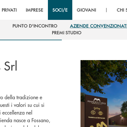
|
PRIVATI
IMPRESE
SOCI/E
GIOVANI
CHI
PUNTO D'INCONTRO
AZIENDE CONVENZIONAT
PUNTO D'INCONTRO
AZIENDE CONVENZIONAT
PREMI STUDIO
PREMI STUDIO
 Srl
to della tradizione e
sti i valori su cui si
i eccellenza nel
’azienda nasce a Fossano,