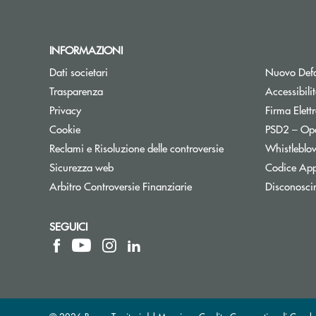
INFORMAZIONI
Dati societari
Nuovo Defa
Trasparenza
Accessibili
Privacy
Firma Elet
Cookie
PSD2 – Op
Reclami e Risoluzione delle controversie
Whistleblo
Sicurezza web
Codice App
Apre una nuova finestra
Arbitro Controversie Finanziarie
Disconosci
SEGUICI