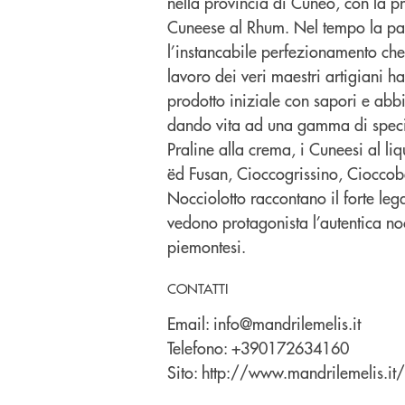
nella provincia di Cuneo, con la p
Cuneese al Rhum. Nel tempo la pass
l’instancabile perfezionamento che
lavoro dei veri maestri artigiani ha
prodotto iniziale con sapori e abbi
dando vita ad una gamma di special
Praline alla crema, i Cuneesi al liq
ëd Fusan, Cioccogrissino, Cioccob
Nocciolotto raccontano il forte lega
vedono protagonista l’autentica no
piemontesi.
CONTATTI
Email:
info@mandrilemelis.it
Telefono:
+390172634160
Sito:
http://www.mandrilemelis.it/