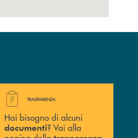
Hai bisogno di alcuni documenti ? Vai alla pagina della 
TRASPARENZA
Hai bisogno di alcuni
? Vai alla
documenti
pagina della
.
trasparenza