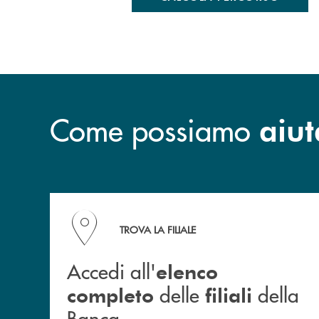
Come possiamo
aiut
Accedi all' elenco completo delle filiali della B
TROVA LA FILIALE
Accedi all'
elenco
delle
della
completo
filiali
Banca.