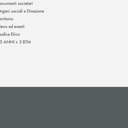
ocumenti societari
rgani sociali e Direzione
erritorio
ews ed eventi
odice Etico
5 ANNI + 3 BTM
i apre l’app di posta elettronica)