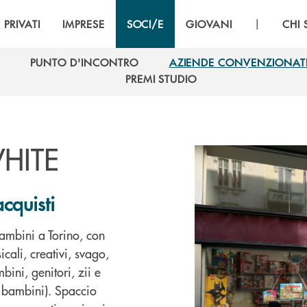
|
PRIVATI
IMPRESE
SOCI/E
GIOVANI
CHI
PUNTO D'INCONTRO
AZIENDE CONVENZIONAT
PUNTO D'INCONTRO
AZIENDE CONVENZIONAT
PREMI STUDIO
PREMI STUDIO
HITE
cquisti
ambini a Torino, con
icali, creativi, svago,
mbini, genitori, zii e
 bambini). Spaccio