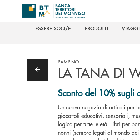
Salta al contenuto principale
ESSERE SOCI/E
PRODOTTI
VIAGGI
ESSERE SOCI/E
PRODOTTI
VIAGGI
BAMBINO
LA TANA DI W
Sconto del 10% sugli a
Un nuovo negozio di articoli per b
giocattoli educativi, sensoriali, mus
logica per tutte le età. Libri per ba
nonni (sempre legati al mondo dei