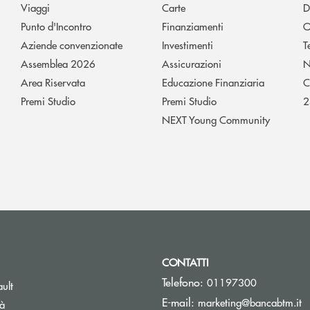
Viaggi
Carte
D
Punto d'Incontro
Finanziamenti
O
Aziende convenzionate
Investimenti
T
Assemblea 2026
Assicurazioni
N
Area Riservata
Educazione Finanziaria
C
Premi Studio
Premi Studio
2
NEXT Young Community
CONTATTI
Telefono:
01197300
Apre una nuova finestra
ult
(s
E-mail:
marketing@bancabtm.it
tà