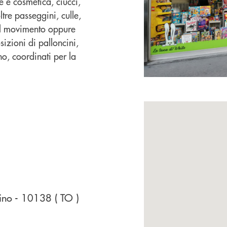
e e cosmetica, ciucci,
ltre passeggini, culle,
 al movimento oppure
izioni di palloncini,
no, coordinati per la
rino
- 10138
( TO )