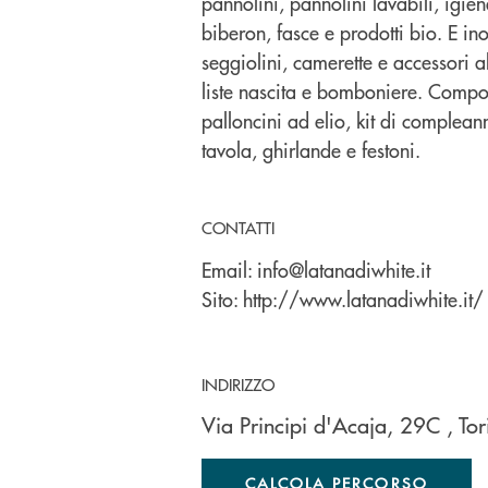
pannolini, pannolini lavabili, igien
biberon, fasce e prodotti bio. E ino
seggiolini, camerette e accessori
liste nascita e bomboniere. Compos
palloncini ad elio, kit di complean
tavola, ghirlande e festoni.
CONTATTI
Email:
info@latanadiwhite.it
Sito:
http://www.latanadiwhite.it/
INDIRIZZO
Via Principi d'Acaja, 29C
, To
CALCOLA PERCORSO