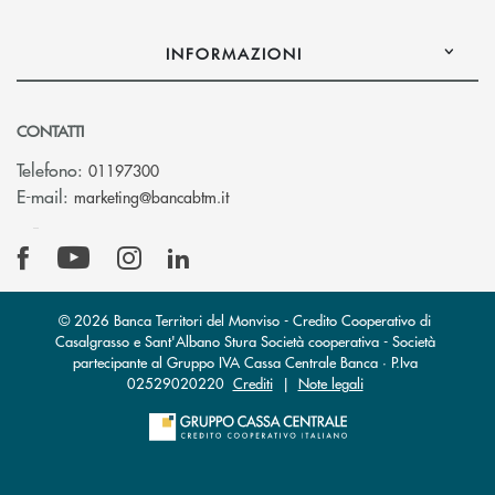
INFORMAZIONI
CONTATTI
Telefono:
01197300
(si apre l’app di posta elettronica)
E-mail:
marketing@bancabtm.it
© 2026 Banca Territori del Monviso - Credito Cooperativo di
Casalgrasso e Sant'Albano Stura Società cooperativa - Società
partecipante al Gruppo IVA Cassa Centrale Banca · P.Iva
02529020220
Crediti
|
Note legali