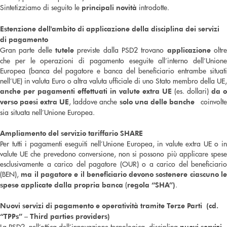
Sintetizziamo di seguito le
introdotte.
principali novità
Estenzione dell'ambito di applicazione della disciplina dei servizi
di pagamento
Gran parte delle
previste dalla PSD2 trovano
oltr
tutele
applicazione
che per le operazioni di pagamento eseguite all’interno dell’Unione
Europea (banca del pagatore e banca del beneficiario entrambe situati
nell’UE) in valuta Euro o altra valuta ufficiale di uno Stato membro della UE,
(es. dollari)
anche per pagamenti effettuati in valute extra UE
da o
, laddove anche
coinvolt
verso paesi extra UE
solo una delle banche
sia situata nell’Unione Europea.
Ampliamento del servizio tariffario SHARE
Per tutti i pagamenti eseguiti nell’Unione Europea, in valute extra UE o in
valute UE che prevedono conversione, non si possono più applicare spese
esclusivamente a carico del pagatore (OUR) o a carico del beneficiario
(BEN),
ma il pagatore e il beneficiario devono sostenere ciascuno l
(
.
spese applicate dalla propria banca
regola “SHA”)
Nuovi servizi di pagamento e operatività tramite Terze Parti (cd.
“TPPs” – Third parties providers)
La PSD2, nell’ottica dell’innovazione tecnologica, disciplina
nuovi servizi