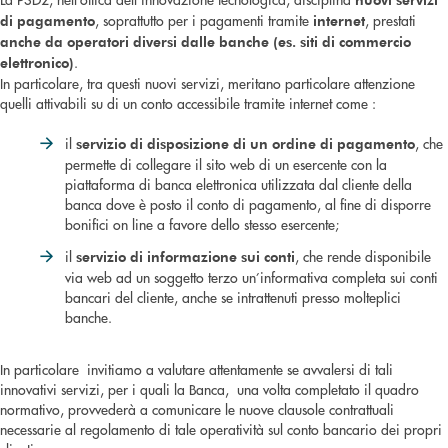
, soprattutto per i pagamenti tramite
, prestati
di pagamento
internet
anche da operatori diversi dalle banche (es. siti di commercio
.
elettronico)
In particolare, tra questi nuovi servizi, meritano particolare attenzione
quelli attivabili su di un conto accessibile tramite internet come :
il
, che
servizio di disposizione di un ordine di pagamento
permette di collegare il sito web di un esercente con la
piattaforma di banca elettronica utilizzata dal cliente della
banca dove è posto il conto di pagamento, al fine di disporre
bonifici on line a favore dello stesso esercente;
il
, che rende disponibile
servizio di informazione sui conti
via web ad un soggetto terzo un’informativa completa sui conti
bancari del cliente, anche se intrattenuti presso molteplici
banche.
In particolare invitiamo a valutare attentamente se avvalersi di tali
innovativi servizi, per i quali la Banca, una volta completato il quadro
normativo, provvederà a comunicare le nuove clausole contrattuali
necessarie al regolamento di tale operatività sul conto bancario dei propri