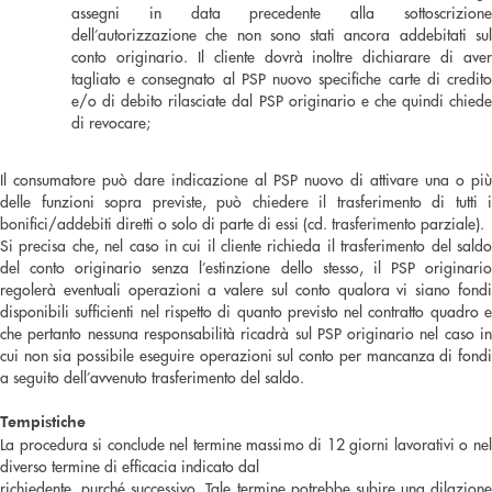
assegni in data precedente alla sottoscrizione
dell’autorizzazione che non sono stati ancora addebitati sul
conto originario. Il cliente dovrà inoltre dichiarare di aver
tagliato e consegnato al PSP nuovo specifiche carte di credito
e/o di debito rilasciate dal PSP originario e che quindi chiede
di revocare;
Il consumatore può dare indicazione al PSP nuovo di attivare una o più
delle funzioni sopra previste, può chiedere il trasferimento di tutti i
bonifici/addebiti diretti o solo di parte di essi (cd. trasferimento parziale).
Si precisa che, nel caso in cui il cliente richieda il trasferimento del saldo
del conto originario senza l’estinzione dello stesso, il PSP originario
regolerà eventuali operazioni a valere sul conto qualora vi siano fondi
disponibili sufficienti nel rispetto di quanto previsto nel contratto quadro e
che pertanto nessuna responsabilità ricadrà sul PSP originario nel caso in
cui non sia possibile eseguire operazioni sul conto per mancanza di fondi
a seguito dell’avvenuto trasferimento del saldo.
Tempistiche
La procedura si conclude nel termine massimo di 12 giorni lavorativi o nel
diverso termine di efficacia indicato dal
richiedente, purché successivo. Tale termine potrebbe subire una dilazione