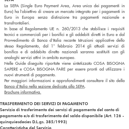
La SEPA (Single Euro Payment Area, Area unica dei pagamenti in
Euro) ha l’obiettivo di creare un mercato integrato per i pagamenti in
Euro in Europa senza distinzione tra pagamenti nazionale e
transfrontalieri.
In base al Regolamento UE n. 260/2013 che stabilisce i requisiti
tecnici e commerciali per i bonifici e gli addebiti diretti in Euro e dal
Provvedimento di Banca d’Italia recante Istruzioni applicative dello
stesso Regolamento,
dal 1° febbraio 2014 gli attuali servizi di
bonifico e di addebito diretto nazionali saranno sostituiti con gli
analoghi servizi attivi in ambito europeo.
Nelle Guide diseguito riportate viene sintetizzato COSA BISOGNA
SAPERE e COSA BISOGNA FARE per essere pronti ad utilizzare i
nuovi strumenti di pagamento.
Per maggiori informazioni e approfondimenti consultare il sito della
Banca d’Italia nella sezione dedicata alla SEPA
.
Brochure informativa.
TRASFERIMENTO DEI SERVIZI DI PAGAMENTO
Servizio di trasferimento dei servizi di pagamento del conto di
pagamento e/o di trasferimento del saldo disponibile (Art. 126 -
quinquiesdecies D.L.gs. 385/1993)
Caratteristiche del Servizio