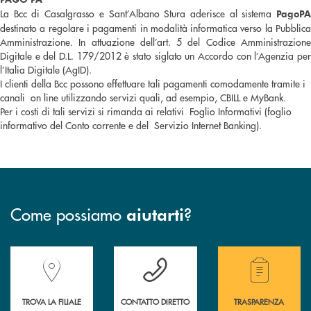
La Bcc di Casalgrasso e Sant’Albano Stura aderisce al sistema
PagoPA
destinato a regolare i pagamenti in modalità informatica verso la Pubblica
Amministrazione. In attuazione dell’art. 5 del Codice Amministrazione
Digitale e del D.L. 179/2012 è stato siglato un Accordo con l’Agenzia per
l’Italia Digitale (AgID).
I clienti della Bcc possono effettuare tali pagamenti comodamente tramite i
canali on line utilizzando servizi quali, ad esempio, CBILL e MyBank.
Per i costi di tali servizi si rimanda ai relativi Foglio Informativi (foglio
informativo del Conto corrente e del Servizio Internet Banking).
Come possiamo
?
aiutarti
Accedi all' elenco completo delle filiali della Banca.
Hai bisogno di assistenza immediata? Contatta
Hai bisogno di alcuni
TROVA LA FILIALE
CONTATTO DIRETTO
TRASPARENZA