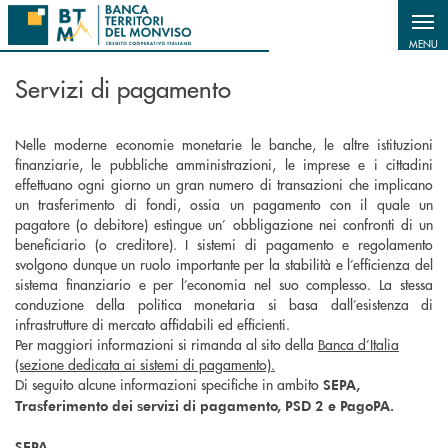
Salta al contenuto principale
MENU
Servizi di pagamento
Nelle moderne economie monetarie le banche, le altre istituzioni
finanziarie, le pubbliche amministrazioni, le imprese e i cittadini
effettuano ogni giorno un gran numero di transazioni che implicano
un trasferimento di fondi, ossia un pagamento con il quale un
pagatore (o debitore) estingue un’ obbligazione nei confronti di un
beneficiario (o creditore). I sistemi di pagamento e regolamento
svolgono dunque un ruolo importante per la stabilità e l’efficienza del
sistema finanziario e per l’economia nel suo complesso. La stessa
conduzione della politica monetaria si basa dall’esistenza di
infrastrutture di mercato affidabili ed efficienti.
Per maggiori informazioni si rimanda al sito della
Banca d’Italia
(sezione dedicata ai sistemi di pagamento).
Di seguito alcune informazioni specifiche in ambito
SEPA,
Trasferimento dei servizi di pagamento, PSD 2 e PagoPA.
SEPA