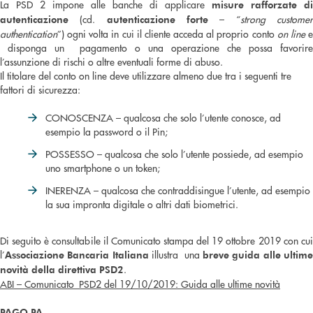
La PSD 2 impone alle banche di applicare
misure rafforzate di
(cd.
– “
strong custome
autenticazione
autenticazione forte
authentication
”) ogni volta in cui il cliente acceda al proprio conto
on line
disponga un pagamento o una operazione che possa favorire
l’assunzione di rischi o altre eventuali forme di abuso.
Il titolare del conto on line deve utilizzare almeno due tra i seguenti tre
fattori di sicurezza:
CONOSCENZA – qualcosa che solo l’utente conosce, ad
esempio la password o il Pin;
POSSESSO – qualcosa che solo l’utente possiede, ad esempio
uno smartphone o un token;
INERENZA – qualcosa che contraddisingue l’utente, ad esempio
la sua impronta digitale o altri dati biometrici.
Di seguito è consultabile il Comunicato stampa del 19 ottobre 2019 con cui
l’
illustra una
Associazione Bancaria Italiana
breve guida alle ultim
.
novità della direttiva PSD2
ABI – Comunicato_PSD2 del 19/10/2019: Guida alle ultime novità
PAGO PA