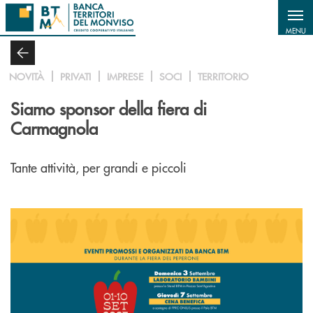
Salta al contenuto principale
MENU
NOVITÀ
PRIVATI
IMPRESE
SOCI
TERRITORIO
Siamo sponsor della fiera di
Carmagnola
Tante attività, per grandi e piccoli