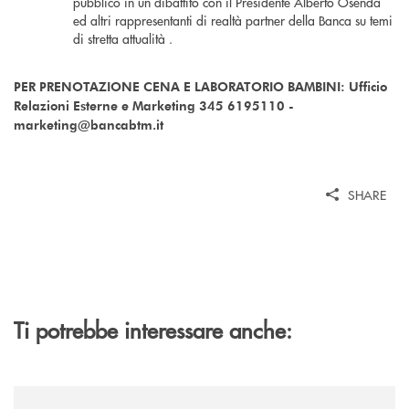
pubblico in un dibattito con il Presidente Alberto Osenda
ed altri rappresentanti di realtà partner della Banca su temi
di stretta attualità .
PER PRENOTAZIONE CENA E LABORATORIO BAMBINI: Ufficio
Relazioni Esterne e Marketing 345 6195110 -
marketing@bancabtm.it
SHARE
Ti potrebbe interessare anche:
/news/fiera-nazionale-del-peperone-con-sarabanca-e-la-cena-per-la-ri