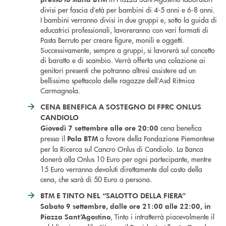
divisi per fascia d’età per bambini di 4-5 anni e 6-8 anni.
I bambini verranno divisi in due gruppi e, sotto la guida di
educatrici professionali, lavoreranno con vari formati di
Pasta Berruto per creare figure, monili e oggetti.
Successivamente, sempre a gruppi, si lavorerà sul concetto
di baratto e di scambio. Verrà offerta una colazione ai
genitori presenti che potranno altresì assistere ad un
bellissimo spettacolo delle ragazze dell’Asd Ritmica
Carmagnola.
CENA BENEFICA A SOSTEGNO DI FPRC ONLUS
CANDIOLO
cena benefica
Giovedì 7 settembre alle ore 20:00
presso il
a favore della Fondazione Piemontese
Pala BTM
per la Ricerca sul Cancro Onlus di Candiolo. La Banca
donerà alla Onlus 10 Euro per ogni partecipante, mentre
15 Euro verranno devoluti direttamente dal costo della
cena, che sarà di 50 Euro a persona.
BTM E TINTO NEL “SALOTTO DELLA FIERA”
Sabato 9 settembre, dalle ore 21:00 alle 22:00, in
, Tinto i intratterrà piacevolmente il
Piazza Sant’Agostino